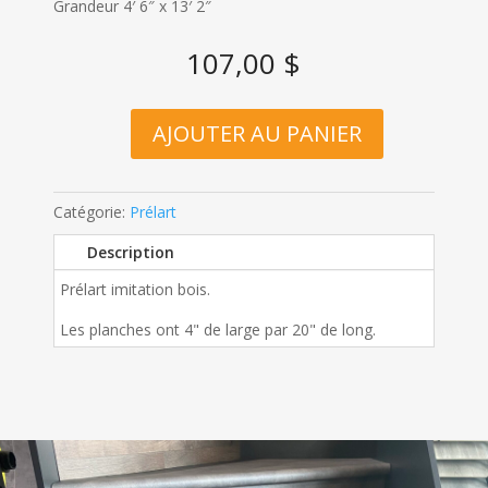
Grandeur 4′ 6″ x 13′ 2″
107,00
$
AJOUTER AU PANIER
QUANTITÉ
DE
COUPON
Catégorie:
Prélart
PRÉLART
#667
Description
Prélart imitation bois.
Les planches ont 4" de large par 20" de long.