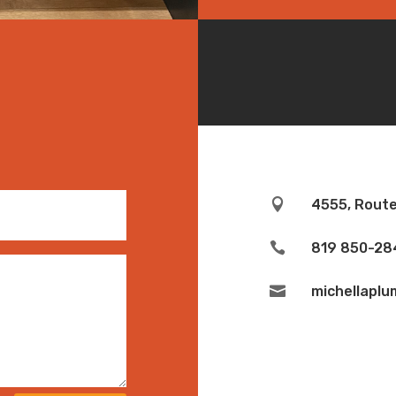

4555, Route

819 850-28

michellapl