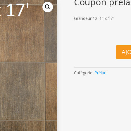
Coupon préla
Grandeur 12′ 1″ x 17′
AJ
QUANTITÉ
DE
COUPON
Catégorie:
Prélart
PRÉLART
#136