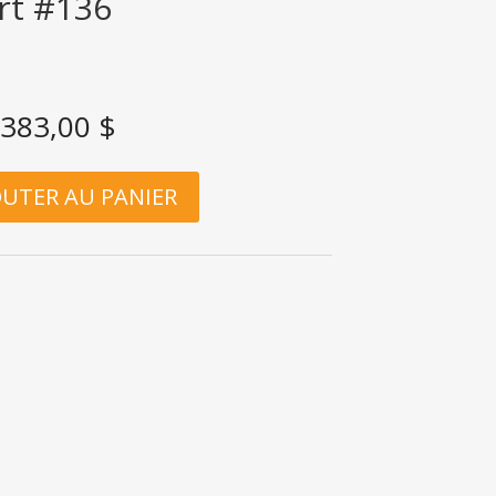
rt #136
383,00
$
OUTER AU PANIER