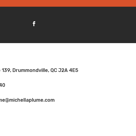
 139, Drummondville, QC J2A 4E5
40
ume@michellaplume.com