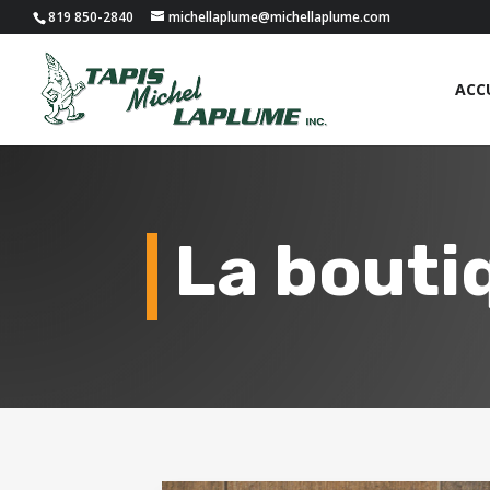
819 850-2840
michellaplume@michellaplume.com
ACC
La bouti