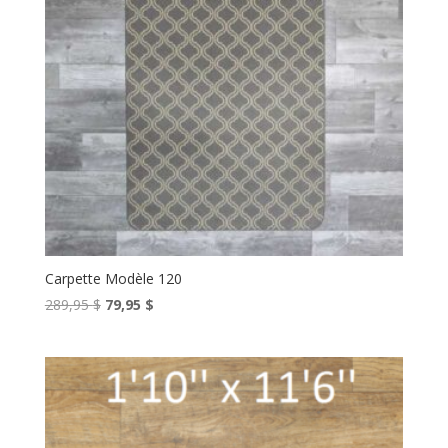
Carpette Modèle 120
Le
Le
289,95
$
79,95
$
prix
prix
initial
actuel
était :
est :
289,95 $.
79,95 $.