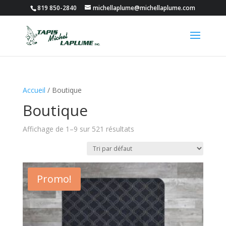
819 850-2840
michellaplume@michellaplume.com
Accueil
/ Boutique
Boutique
Affichage de 1–9 sur 521 résultats
Promo!